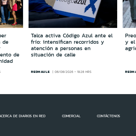
per
Talca activa Código Azul ante el
Preo
n de
frío: intensifican recorridos y
y el
y
atención a personas en
agri
iento de
situación de calle
nidad
REDMAULE
REDM
S
06/08/2026 - 19:28 HRS
ACERCA DE DIARIOS EN RED
COMERCIAL
CONTÁCTENOS