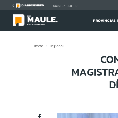
Click acá para ir directamente al contenido
NUESTRA RED
PROVINCIAS 
Inicio
Regional
CON
MAGISTRA
D