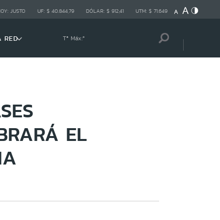
HOY:
JUSTO
UF:
$ 40.844,79
DÓLAR:
$ 912,41
UTM:
$ 71.649
A RED
Tª Máx:
º
ASES
EBRARÁ EL
NA