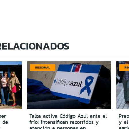
RELACIONADOS
REGIONAL
RE
per
Talca activa Código Azul ante el
Preo
n de
frío: intensifican recorridos y
y el
y
atención a personas en
agri