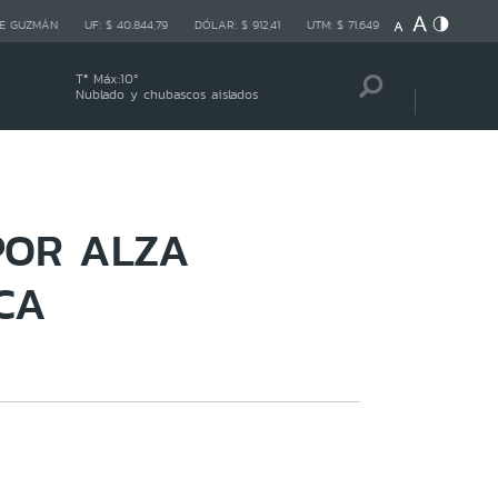
E GUZMÁN
UF:
$ 40.844,79
DÓLAR:
$ 912,41
UTM:
$ 71.649
Tª Máx:
10
º
Nublado y chubascos aislados
POR ALZA
CA