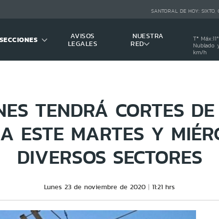
SANTORAL DE HOY:
SIXTO,
AVISOS
NUESTRA
SECCIONES
Tª Máx:
11
º
LEGALES
RED
Nublado y
km/h
ES TENDRÁ CORTES DE
CA ESTE MARTES Y MIÉR
DIVERSOS SECTORES
Lunes 23 de noviembre de 2020
11:21 hrs