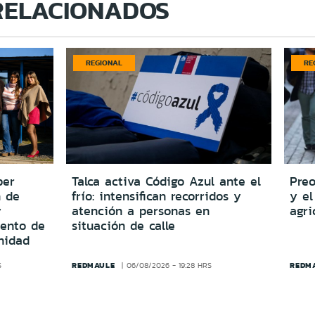
RELACIONADOS
REGIONAL
RE
per
Talca activa Código Azul ante el
Preo
n de
frío: intensifican recorridos y
y el
y
atención a personas en
agri
iento de
situación de calle
nidad
REDMAULE
REDM
S
06/08/2026 - 19:28 HRS