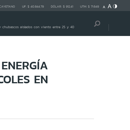
 CAYETANO
UF:
$ 40.844,79
DÓLAR:
$ 912,41
UTM:
$ 71.649
 chubascos aislados con viento entre 25 y 40
 ENERGÍA
COLES EN