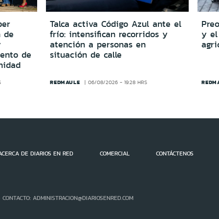
per
Talca activa Código Azul ante el
Preo
n de
frío: intensifican recorridos y
y el
y
atención a personas en
agri
iento de
situación de calle
nidad
REDMAULE
REDM
S
06/08/2026 - 19:28 HRS
ACERCA DE DIARIOS EN RED
COMERCIAL
CONTÁCTENOS
- CONTACTO: ADMINISTRACION@DIARIOSENRED.COM