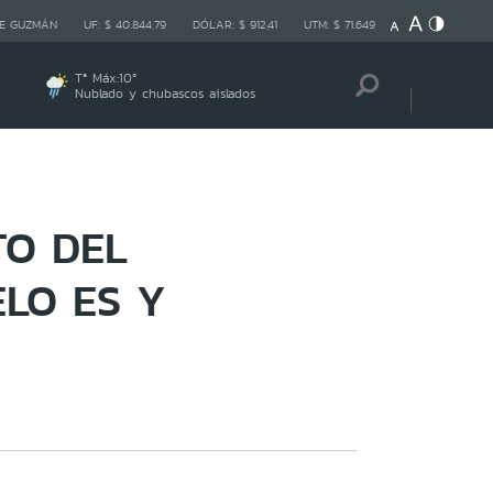
E GUZMÁN
UF:
$ 40.844,79
DÓLAR:
$ 912,41
UTM:
$ 71.649
Tª Máx:
10
º
Nublado y chubascos aislados
TO DEL
LO ES Y