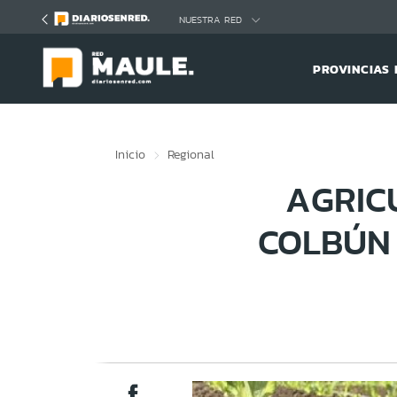
Click acá para ir directamente al contenido
NUESTRA RED
PROVINCIAS 
Inicio
Regional
AGRIC
COLBÚN