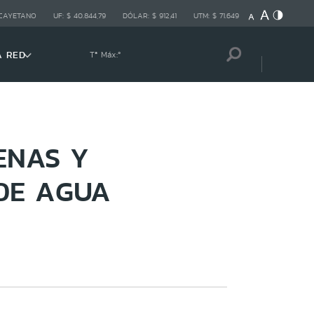
 CAYETANO
UF:
$ 40.844,79
DÓLAR:
$ 912,41
UTM:
$ 71.649
A RED
Tª Máx:
º
ENAS Y
DE AGUA