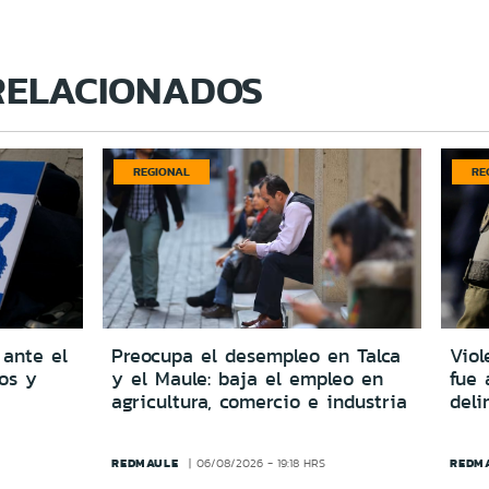
RELACIONADOS
REGIONAL
RE
 ante el
Preocupa el desempleo en Talca
Viol
dos y
y el Maule: baja el empleo en
fue 
agricultura, comercio e industria
del
REDMAULE
REDM
06/08/2026 - 19:18 HRS