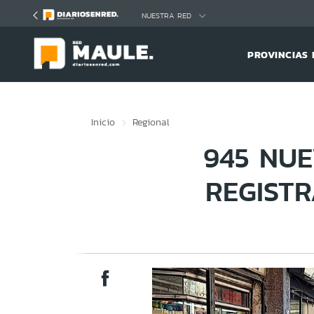
Click acá para ir directamente al contenido
NUESTRA RED
PROVINCIAS 
Inicio
Regional
945 NUE
REGIST