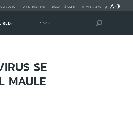
HOY:
JUSTO
UF:
$ 40.844,79
DÓLAR:
$ 912,41
UTM:
$ 71.649
A RED
Tª Máx:
º
VIRUS SE
L MAULE