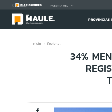
Click acá para ir directamente al contenido
NUESTRA RED
PROVINCIAS 
Inicio
Regional
34% MEN
REGI