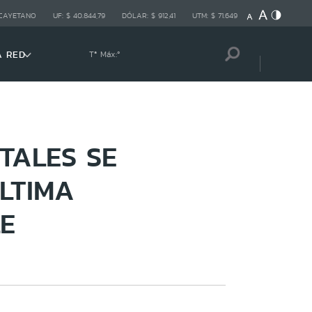
 CAYETANO
UF:
$ 40.844,79
DÓLAR:
$ 912,41
UTM:
$ 71.649
A RED
Tª Máx:
º
TALES SE
LTIMA
E