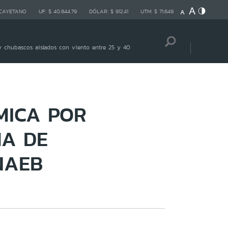
 CAYETANO
UF:
$ 40.844,79
DÓLAR:
$ 912,41
UTM:
$ 71.649
 chubascos aislados con viento entre 25 y 40
MICA POR
MA DE
NAEB