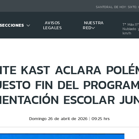
SANTORAL DE HOY:
SIXTO,
AVISOS
NUESTRA
SECCIONES
Tª Máx:
11
º
LEGALES
RED
Nublado y
km/h
NTE KAST ACLARA POLÉ
ESTO FIN DEL PROGRA
MENTACIÓN ESCOLAR JU
Domingo 26 de abril de 2026
09:25 hrs