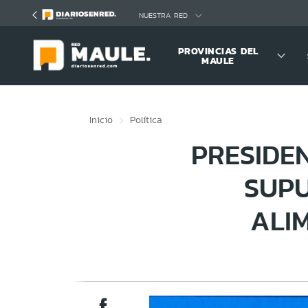
Click acá para ir directamente al contenido
NUESTRA RED
PROVINCIAS DEL
MAULE
Inicio
Política
PRESIDE
SUPU
ALI