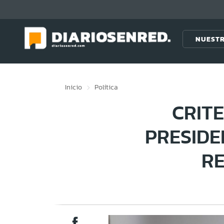
Click acá para ir directamente al contenido
NUESTR
Inicio
Política
CRITE
PRESIDE
R