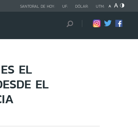
SANTORAL DE HOY:
UF:
DÓLAR:
UTM:
 ES EL
DESDE EL
IA