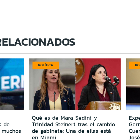
RELACIONADOS
POLÍTICA
PO
Qué es de Mara Sedini y
Expe
s de
Trinidad Steinert tras el cambio
Ger
o muchos
de gabinete: Una de ellas está
Cuen
en Miami
José