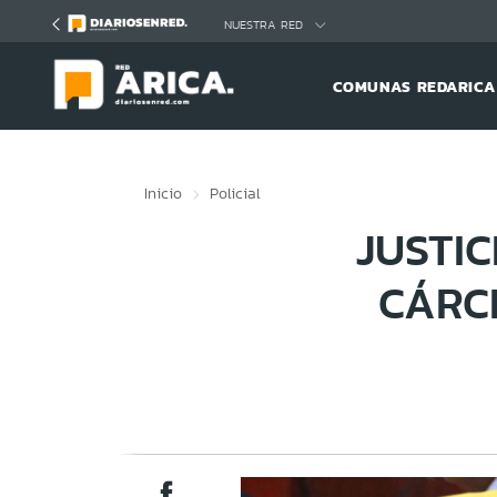
Click acá para ir directamente al contenido
NUESTRA RED
COMUNAS REDARICA
Inicio
Policial
JUSTI
CÁRC