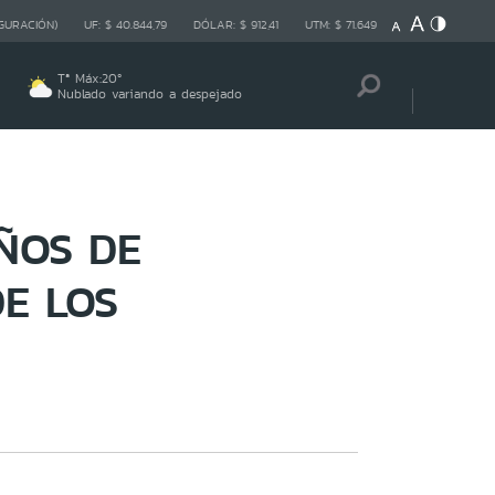
GURACIÓN)
UF:
$ 40.844,79
DÓLAR:
$ 912,41
UTM:
$ 71.649
Tª Máx:
20
º
Nublado variando a despejado
ÑOS DE
E LOS