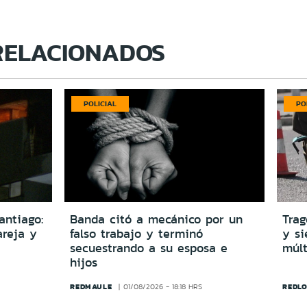
RELACIONADOS
POLICIAL
PO
antiago:
Banda citó a mecánico por un
Trag
reja y
falso trabajo y terminó
y si
secuestrando a su esposa e
múlt
hijos
REDMAULE
REDLO
01/08/2026 - 18:18 HRS