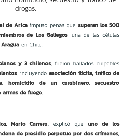
drogas.
al de Arica
superan los 500
impuso penas que
miembros de Los Gallegos
, una de las células
 Aragua
en Chile.
olanos y 3 chilenos
, fueron hallados culpables
olentos
asociación ilícita, tráfico de
, incluyendo
le, homicidio de un carabinero, secuestro
de armas de fuego
.
ica, Mario Carrera
uno de los
, explicó que
ndena de presidio perpetuo por dos crímenes
,