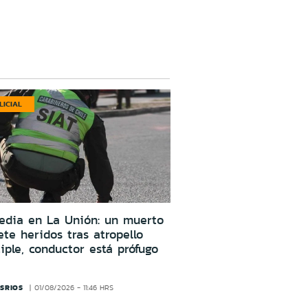
LICIAL
edia en La Unión: un muerto
ete heridos tras atropello
iple, conductor está prófugo
SRIOS
01/08/2026 - 11:46 HRS