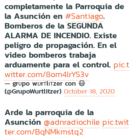
completamente la Parroquia de
la Asunción en
.
#Santiago
Bomberos de la SEGUNDA
ALARMA DE INCENDIO. Existe
peligro de propagación. En el
video bomberos trabaja
arduamente para el control.
pic.t
witter.com/8om4lrYS3v
— grυpo wυrтlιтzer con 😷
(@GrupoWurtlitzer)
October 18, 2020
Arde la parroquia de la
Asunción
@adnradiochile
pic.twit
ter.com/BqNMkmstq2