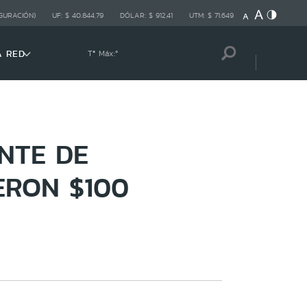
GURACIÓN)
UF:
$ 40.844,79
DÓLAR:
$ 912,41
UTM:
$ 71.649
A RED
Tª Máx:
º
NTE DE
ERON $100