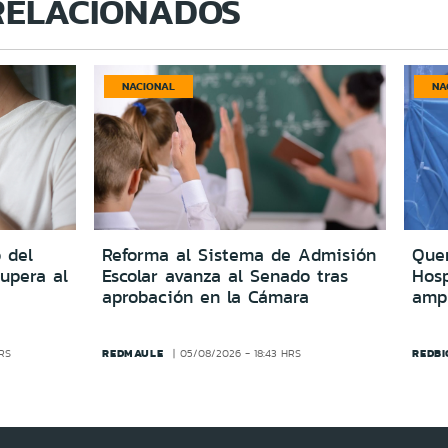
RELACIONADOS
NACIONAL
NA
 del
Reforma al Sistema de Admisión
Quer
upera al
Escolar avanza al Senado tras
Hosp
aprobación en la Cámara
amp
REDMAULE
REDBI
HRS
05/08/2026 - 18:43 HRS