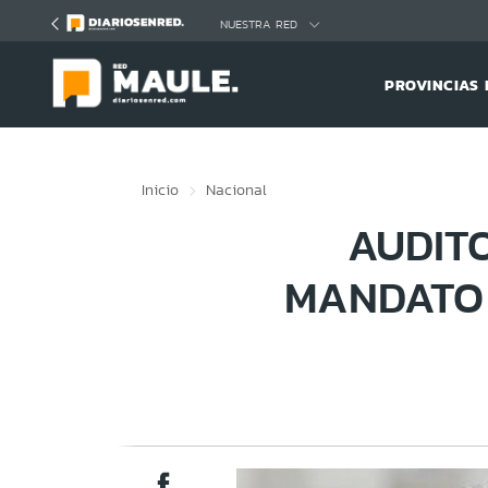
Click acá para ir directamente al contenido
NUESTRA RED
PROVINCIAS 
Inicio
Nacional
AUDIT
MANDATO 