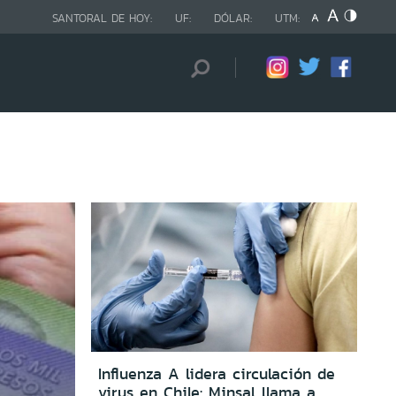
SANTORAL DE HOY:
UF:
DÓLAR:
UTM:
Influenza A lidera circulación de
virus en Chile: Minsal llama a