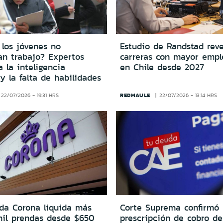
 los jóvenes no
Estudio de Randstad reve
an trabajo? Expertos
carreras con mayor empl
 la inteligencia
en Chile desde 2027
l y la falta de habilidades
REDMAULE
22/07/2026 - 19:31 HRS
22/07/2026 - 13:14 HRS
nda Corona liquida más
Corte Suprema confirmó
il prendas desde $650
prescripción de cobro d