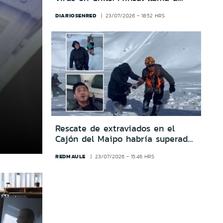
vacunarse antes del regreso a
DIARIOSENRED
23/07/2026 - 18:52 HRS
clases
Rescate de extraviados en el
Cajón del Maipo habría superado
los 100 millones de pesos
REDMAULE
23/07/2026 - 15:46 HRS