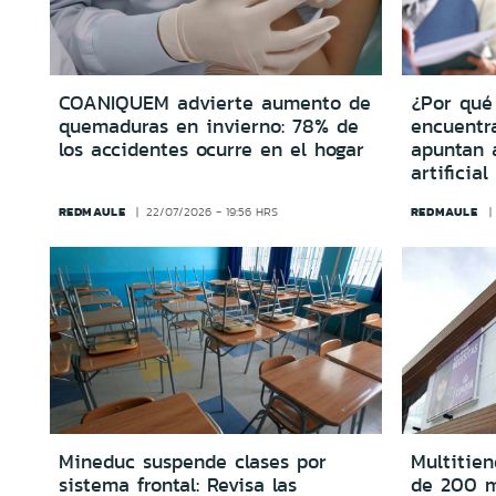
COANIQUEM advierte aumento de
¿Por qué
quemaduras en invierno: 78% de
encuentr
los accidentes ocurre en el hogar
apuntan a
artificia
REDMAULE
REDMAULE
22/07/2026 - 19:56 HRS
Mineduc suspende clases por
Multitie
sistema frontal: Revisa las
de 200 m