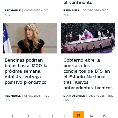
el continente
REDMAULE
REDMAULE
06/07/2026 - 13:12
05/07/2026 - 18:25
HRS
HRS
Bencinas podrían
Gobierno abre la
bajar hasta $100 la
puerta a los
próxima semana:
conciertos de BTS en
ministra entrega
el Estadio Nacional
positivo pronóstico
tras nuevos
antecedentes técnicos
REDMAULE
DIARIOSENRED
05/07/2026 - 17:29
05/07/2026 - 16:19
HRS
HRS
...
13
1
9
10
11
12
14
15