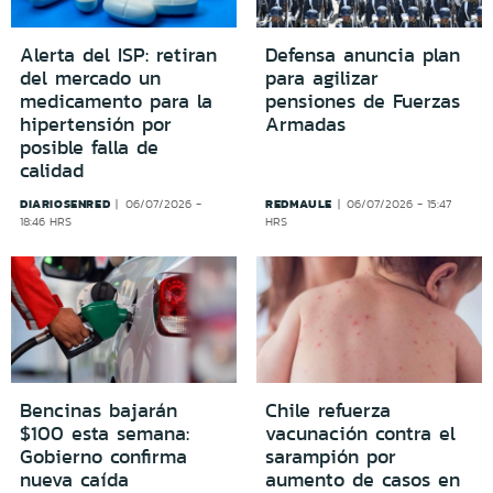
Alerta del ISP: retiran
Defensa anuncia plan
del mercado un
para agilizar
medicamento para la
pensiones de Fuerzas
hipertensión por
Armadas
posible falla de
calidad
DIARIOSENRED
REDMAULE
06/07/2026 -
06/07/2026 - 15:47
18:46 HRS
HRS
Bencinas bajarán
Chile refuerza
$100 esta semana:
vacunación contra el
Gobierno confirma
sarampión por
nueva caída
aumento de casos en