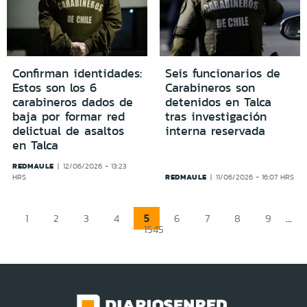
Confirman identidades:
Seis funcionarios de
Estos son los 6
Carabineros son
carabineros dados de
detenidos en Talca
baja por formar red
tras investigación
delictual de asaltos
interna reservada
en Talca
REDMAULE
12/06/2026 - 13:23
REDMAULE
HRS
11/06/2026 - 16:07 HRS
5
...
1
2
3
4
6
7
8
9
1545