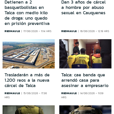
Detienen a 2
Dan 3 años de cárcel
basquetbolistas en
a hombre por abuso
Talca con medio kilo
sexual en Cauquenes
de droga: uno quedo
en prisión preventiva
REDMAULE
REDMAULE
17/06/2026 - 11:14 HRS
16/06/2026 - 12:19 HRS
Trasladarán a más de
Talca: cae banda que
1.200 reos a la nueva
arrendó casa para
cárcel de Talca
asesinar a empresario
REDMAULE
REDMAULE
15/06/2026 - 17:36
14/06/2026 - 11:09
HRS
HRS