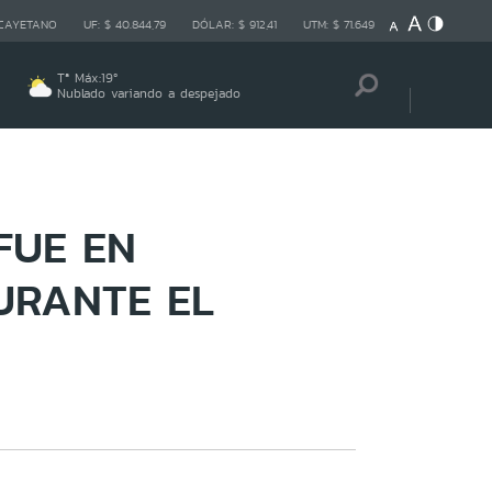
 CAYETANO
UF:
$ 40.844,79
DÓLAR:
$ 912,41
UTM:
$ 71.649
Tª Máx:
19
º
Nublado variando a despejado
FUE EN
URANTE EL