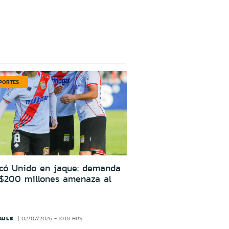
PORTES
icó Unido en jaque: demanda
 $200 millones amenaza al
AULE
02/07/2026 - 10:01 HRS