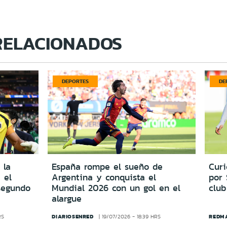
RELACIONADOS
DEPORTES
DE
 la
España rompe el sueño de
Cur
 el
Argentina y conquista el
por
segundo
Mundial 2026 con un gol en el
club
alargue
DIARIOSENRED
REDM
RS
19/07/2026 - 18:39 HRS