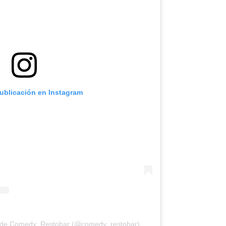
publicación en Instagram
a de Comedy_Restobar (@comedy_restobar)