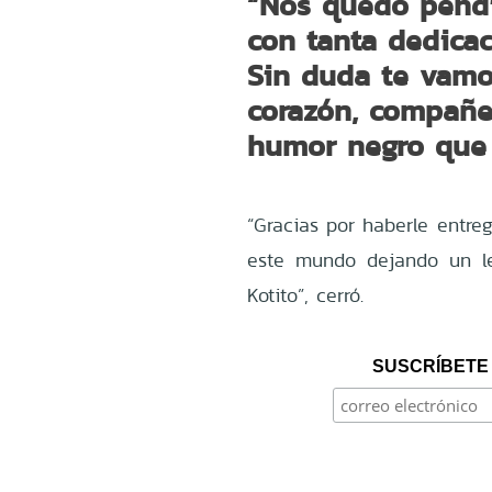
“Nos quedó pend
con tanta dedica
Sin duda te vamos
corazón, compañe
humor negro que t
“Gracias por haberle entre
este mundo dejando un l
Kotito”, cerró.
SUSCRÍBETE 