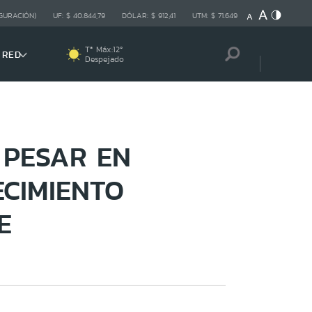
GURACIÓN)
UF:
$ 40.844,79
DÓLAR:
$ 912,41
UTM:
$ 71.649
Tª Máx:
12
º
 RED
Despejado
 PESAR EN
CIMIENTO
E