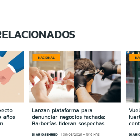
RELACIONADOS
NACIONAL
NA
yecto
Lanzan plataforma para
Vuel
o años
denunciar negocios fachada:
fuer
in
Barberías lideran sospechas
cent
DIARIOSENRED
DIARI
06/08/2026 - 16:16 HRS