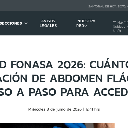
SANTORAL DE HOY:
SIXTO,
AVISOS
NUESTRA
SECCIONES
Tª Máx:
11
º
LEGALES
RED
Nublado y
km/h
D FONASA 2026: CUÁNT
CIÓN DE ABDOMEN FLÁ
SO A PASO PARA ACCED
Miércoles 3 de junio de 2026
12:41 hrs