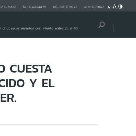
 CAYETANO
UF:
$ 40.844,79
DÓLAR:
$ 912,41
UTM:
$ 71.649
 chubascos aislados con viento entre 25 y 40
O CUESTA
CIDO Y EL
ER.