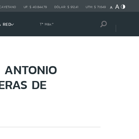
 CAYETANO
UF:
$ 40.844,79
DÓLAR:
$ 912,41
UTM:
$ 71.649
A RED
Tª Máx:
º
O ANTONIO
ERAS DE